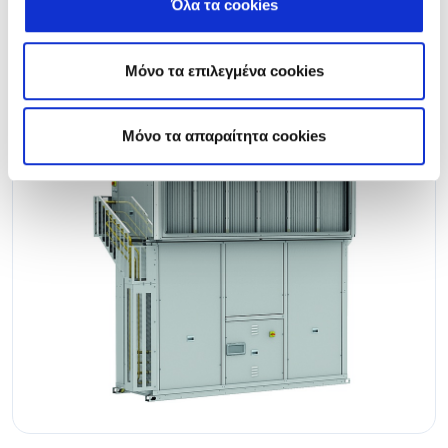
Όλα τα cookies
50NI Modular Compact Heat Pump
Μόνο τα επιλεγμένα cookies
Air to air compact units with vertical construction
for indoor use only.
Mόνο τα απαραίτητα cookies