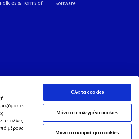
Policies & Terms of
Software
Όλα τα cookies
χή
ιραζόμαστε
Μόνο τα επιλεγμένα cookies
ες
acy Policy
|
Terms and Conditions
|
Change of Consent
ν με άλλες
από μέρους
Mόνο τα απαραίτητα cookies