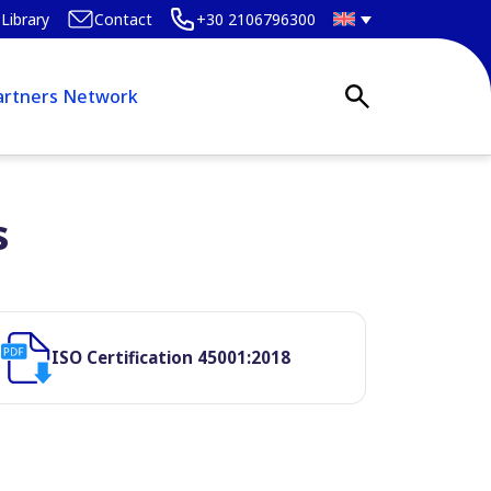
Library
Contact
+30 2106796300
artners Network
s
ISO Certification 45001:2018