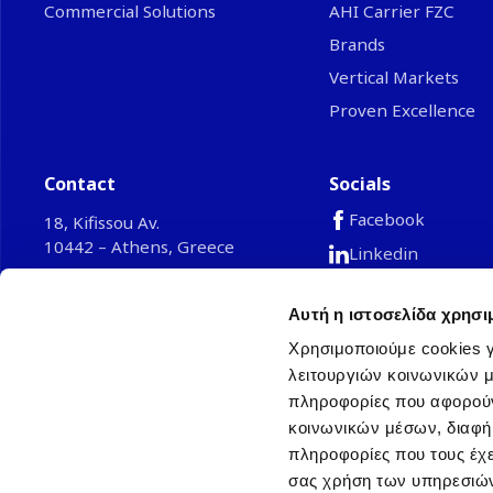
Commercial Solutions
AHI Carrier FZC
Brands
Vertical Markets
Proven Excellence
Contact
Socials
Facebook
18, Kifissou Av.
10442 – Athens, Greece
Linkedin
Youtube
Phone: +30 210 67 96 300
Email:
grinfo@ahi-carrier.eu
Αυτή η ιστοσελίδα χρησι
TikTok
Χρησιμοποιούμε cookies γ
λειτουργιών κοινωνικών μ
πληροφορίες που αφορούν
© 2026 AHI Carrier S.E. Europe Single Member S.
κοινωνικών μέσων, διαφήμ
General Commercial Register: 002134301000
πληροφορίες που τους έχε
σας χρήση των υπηρεσιών