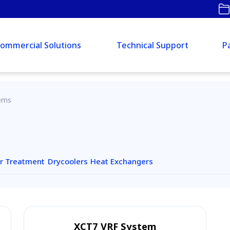
ommercial Solutions
Technical Support
P
ems
ir Treatment
Drycoolers
Heat Exchangers
XCT7 VRF System