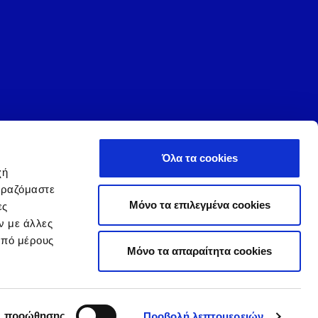
Όλα τα cookies
χή
ιραζόμαστε
Μόνο τα επιλεγμένα cookies
ες
acy Policy
|
Terms and Conditions
|
Change of Consent
ν με άλλες
από μέρους
Mόνο τα απαραίτητα cookies
 and Viessmann HVAC products and
ast Europe (SEE) region.
ς προώθησης
Προβολή λεπτομερειών