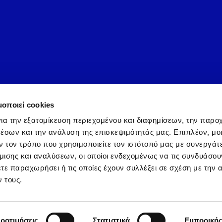
μοποιεί cookies
ια την εξατομίκευση περιεχομένου και διαφημίσεων, την παρο
έσων και την ανάλυση της επισκεψιμότητάς μας. Επιπλέον, μο
 τον τρόπο που χρησιμοποιείτε τον ιστότοπό μας με συνεργάτ
A
Priv
ισης και αναλύσεων, οι οποίοι ενδεχομένως να τις συνδυάσου
τε παραχωρήσει ή τις οποίες έχουν συλλέξει σε σχέση με την 
 τους.
ier Corporation, authorized to distribute Carrier, Toshiba,
res in assigned brand-specific territories within the Southe
Supported by
OpenIT
ροτιμήσεις
Στατιστικά
Εμπορική