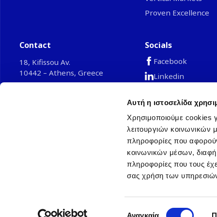
Proven Excellence
Contact
Socials
Facebook
18, Kifissou Av.
10442 – Athens, Greece
Linkedin
Youtube
Phone: +30 210 67 96 300
Email:
grinfo@ahi-carrier.eu
Αυτή η ιστοσελίδα χρησι
TikTok
Χρησιμοποιούμε cookies γ
λειτουργιών κοινωνικών μ
πληροφορίες που αφορούν
© 2026 AHI Carrier S.E. Europe Single Member S.
κοινωνικών μέσων, διαφήμ
General Commercial Register: 002134301000
πληροφορίες που τους έχε
σας χρήση των υπηρεσιών
A joint venture company of Carr
to operate Totaline sto
Επιλογή
Αναγκαία
Π