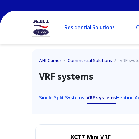
Residential Solutions
C
AHI Carrier
/
Commercial Solutions
/
VRF syst
VRF systems
Single Split Systems
VRF systems
Heating
A
XCT7 Mini VRF