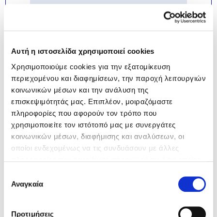
Αυτή η ιστοσελίδα χρησιμοποιεί cookies
Χρησιμοποιούμε cookies για την εξατομίκευση
*
I declare that I have read and
περιεχομένου και διαφημίσεων, την παροχή λειτουργιών
understand the company's
Privacy
κοινωνικών μέσων και την ανάλυση της
Policy
.
επισκεψιμότητάς μας. Επιπλέον, μοιραζόμαστε
πληροφορίες που αφορούν τον τρόπο που
χρησιμοποιείτε τον ιστότοπό μας με συνεργάτες
κοινωνικών μέσων, διαφήμισης και αναλύσεων, οι
οποίοι ενδεχομένως να τις συνδυάσουν με άλλες
πληροφορίες που τους έχετε παραχωρήσει ή τις οποίες
έχουν συλλέξει σε σχέση με την από μέρους σας χρήση
Επιλογή
των υπηρεσιών τους.
Αναγκαία
συγκατάθεσης
Προτιμήσεις